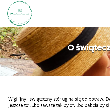
O świątecz
Wigilijny i świąteczny stół ugina się od potraw.
jeszcze to”, „bo zawsze tak było”, „bo babcia by s