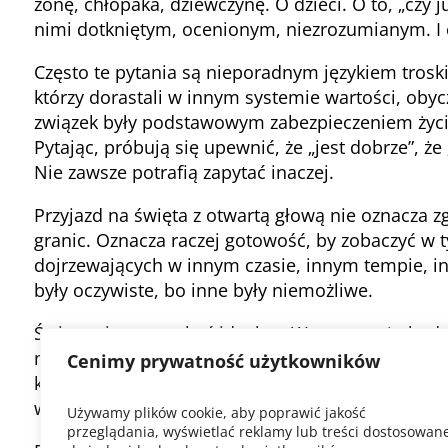
żonę, chłopaka, dziewczynę. O dzieci. O to, „czy ju
nimi dotkniętym, ocenionym, niezrozumianym. I c
Często te pytania są nieporadnym językiem troski
którzy dorastali w innym systemie wartości, obycz
związek były podstawowym zabezpieczeniem życ
Pytając, próbują się upewnić, że „jest dobrze”, ż
Nie zawsze potrafią zapytać inaczej.
Przyjazd na święta z otwartą głową nie oznacza z
granic. Oznacza raczej gotowość, by zobaczyć w t
dojrzewających w innym czasie, innym tempie, i
były oczywiste, bo inne były niemożliwe.
Święta nie muszą być idealne. Wystarczy, że będą
na stół, zapytamy, co on pamięta. Zamiast walczyć
Cenimy prywatność użytkowników
karmi. A zamiast słyszeć w pytaniach atak spróbu
wyrażoną niezdarnie.
Używamy plików cookie, aby poprawić jakość
przeglądania, wyświetlać reklamy lub treści dostosowan