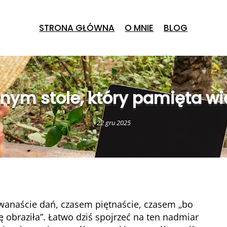
STRONA GŁÓWNA
O MNIE
BLOG
nym stole, który pamięta wi
22 gru 2025
 Dwanaście dań, czasem piętnaście, czasem „bo
ię obraziła”. Łatwo dziś spojrzeć na ten nadmiar