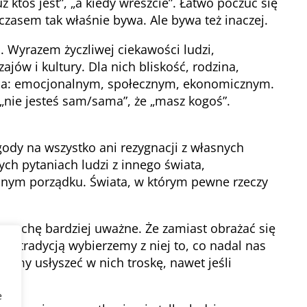
ż ktoś jest”, „a kiedy wreszcie”. Łatwo poczuć się
zasem tak właśnie bywa. Ale bywa też inaczej.
. Wyrazem życzliwej ciekawości ludzi,
ajów i kultury. Dla nich bliskość, rodzina,
ia: emocjonalnym, społecznym, ekonomicznym.
e „nie jesteś sam/sama”, że „masz kogoś”.
gody na wszystko ani rezygnacji z własnych
ych pytaniach ludzi z innego świata,
nnym porządku. Świata, w którym pewne rzeczy
 trochę bardziej uważne. Że zamiast obrażać się
 z tradycją wybierzemy z niej to, co nadal nas
jemy usłyszeć w nich troskę, nawet jeśli
e