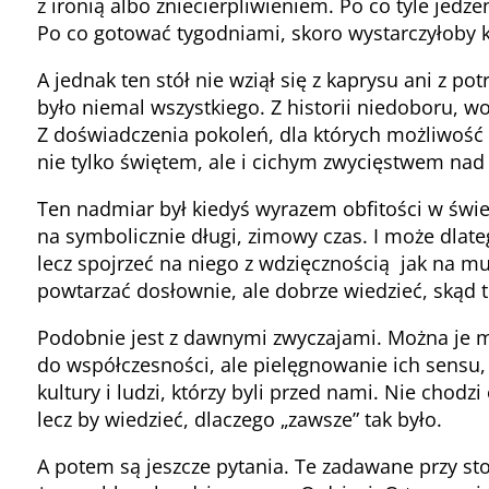
z ironią albo zniecierpliwieniem. Po co tyle jed
Po co gotować tygodniami, skoro wystarczyłoby k
A jednak ten stół nie wziął się z kaprysu ani z p
było niemal wszystkiego. Z historii niedoboru, woj
Z doświadczenia pokoleń, dla których możliwość 
nie tylko świętem, ale i cichym zwycięstwem nad
Ten nadmiar był kiedyś wyrazem obfitości w świec
na symbolicznie długi, zimowy czas. I może dlateg
lecz spojrzeć na niego z wdzięcznością jak na 
powtarzać dosłownie, ale dobrze wiedzieć, skąd t
Podobnie jest z dawnymi zwyczajami. Można je 
do współczesności, ale pielęgnowanie ich sensu,
kultury i ludzi, którzy byli przed nami. Nie chodzi
lecz by wiedzieć, dlaczego „zawsze” tak było.
A potem są jeszcze pytania. Te zadawane przy s