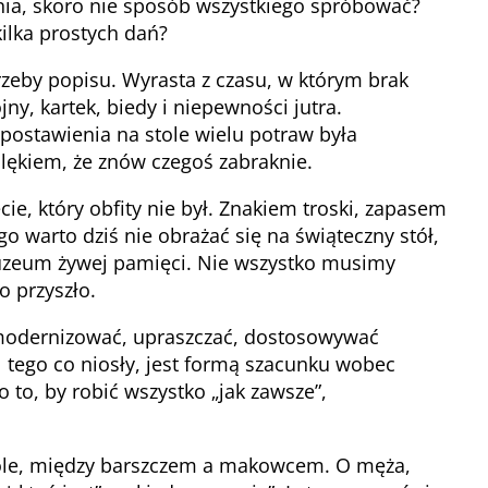
zenia, skoro nie sposób wszystkiego spróbować?
ilka prostych dań?
otrzeby popisu. Wyrasta z czasu, w którym brak
ny, kartek, biedy i niepewności jutra.
postawienia na stole wielu potraw była
 lękiem, że znów czegoś zabraknie.
ie, który obfity nie był. Znakiem troski, zapasem
o warto dziś nie obrażać się na świąteczny stół,
muzeum żywej pamięci. Nie wszystko musimy
o przyszło.
modernizować, upraszczać, dostosowywać
 tego co niosły, jest formą szacunku wobec
 o to, by robić wszystko „jak zawsze”,
tole, między barszczem a makowcem. O męża,