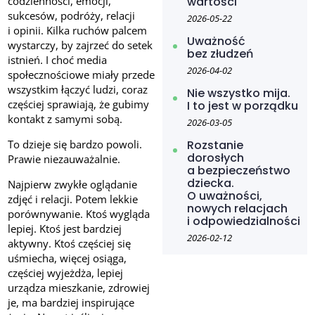
codzienności, emocji,
wartości
sukcesów, podróży, relacji
2026-05-22
i opinii. Kilka ruchów palcem
Uważność
wystarczy, by zajrzeć do setek
bez złudzeń
istnień. I choć media
2026-04-02
społecznościowe miały przede
wszystkim łączyć ludzi, coraz
Nie wszystko mija.
częściej sprawiają, że gubimy
I to jest w porządku
kontakt z samymi sobą.
2026-03-05
To dzieje się bardzo powoli.
Rozstanie
dorosłych
Prawie niezauważalnie.
a bezpieczeństwo
dziecka.
Najpierw zwykłe oglądanie
O uważności,
zdjęć i relacji. Potem lekkie
nowych relacjach
porównywanie. Ktoś wygląda
i odpowiedzialności
lepiej. Ktoś jest bardziej
2026-02-12
aktywny. Ktoś częściej się
uśmiecha, więcej osiąga,
częściej wyjeżdża, lepiej
urządza mieszkanie, zdrowiej
je, ma bardziej inspirujące