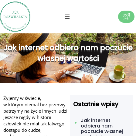
Jak internet odbiera nam poczucie
własnej wartości
22 maj 2026
Żyjemy w świecie,
Ostatnie wpisy
w którym niemal bez przerwy
patrzymy na życie innych ludzi.
Jeszcze nigdy w historii
Jak internet
człowiek nie miał tak łatwego
odbiera nam
dostępu do cudzej
poczucie własnej