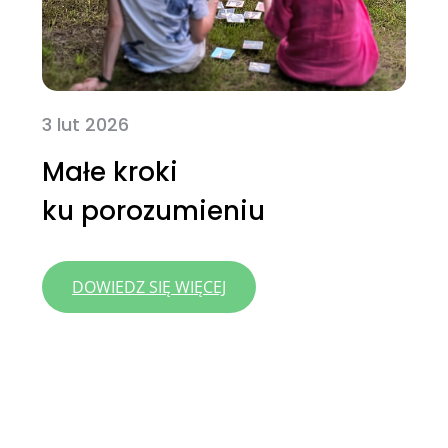
3 lut 2026
Małe kroki
ku porozumieniu
:
DOWIEDZ SIĘ WIĘCEJ
MAŁE
KROKI
KU POROZUMIENIU