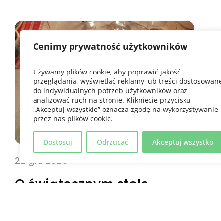
A BEZPIECZEŃSTWO
DZIECKA.
O UWAŻNOŚCI,
NOWYCH
Cenimy prywatność użytkowników
RELACJACH
I ODPOWIEDZIALNOŚCI
Używamy plików cookie, aby poprawić jakość
przeglądania, wyświetlać reklamy lub treści dostosowan
do indywidualnych potrzeb użytkowników oraz
analizować ruch na stronie. Kliknięcie przycisku
„Akceptuj wszystkie” oznacza zgodę na wykorzystywanie
przez nas plików cookie.
Dostosuj
Odrzucać
Akceptuj wszystko
22 gru 2025
O świątecznym stole,
który pamięta więcej niż