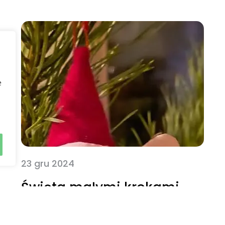
e
23 gru 2024
Święta małymi krokami