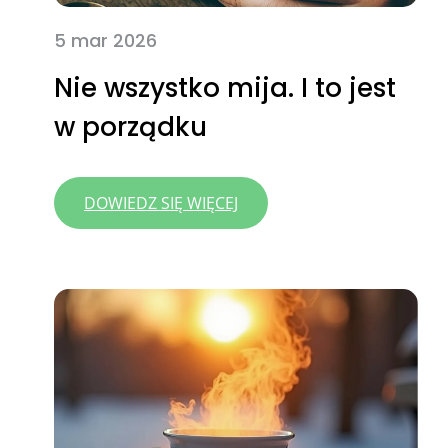
5 mar 2026
Nie wszystko mija. I to jest
w porządku
:
DOWIEDZ SIĘ WIĘCEJ
NIE WSZYSTKO
MIJA.
I TO JEST
W PORZĄDKU