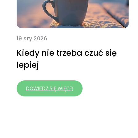
19 sty 2026
Kiedy nie trzeba czuć się
lepiej
:
DOWIEDZ SIĘ WIĘCEJ
KIEDY
NIE TRZEBA
CZUĆ
SIĘ
LEPIEJ