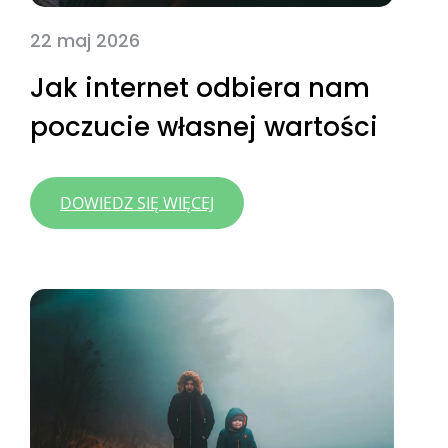
22 maj 2026
Jak internet odbiera nam
poczucie własnej wartości
:
DOWIEDZ SIĘ WIĘCEJ
JAK
INTERNET
ODBIERA
NAM
POCZUCIE
WŁASNEJ
WARTOŚCI